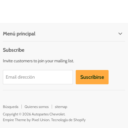
Menú principal
Quienes somos
Subscribe
Inicio
Invite customers to join your mailing list.
Catálogo
Contacto
Suscribirse
Email dirección
Catalogs
Búsqueda
Quienes somos
sitemap
Copyright © 2026 Autopartes Chevrolet.
Empire Theme by Pixel Union
.
Tecnología de Shopify