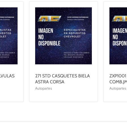
LVULAS
271 STD CASQUETES BIELA
ZXP1001
ASTRA CORSA
COMB.J
Autopartes
Autopartes