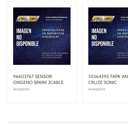
96603767 SENSOR
55564395 TAPA VA
OXIGENO SPARK 2CABLE
CRUZE SONIC
Autopartes
Autopartes