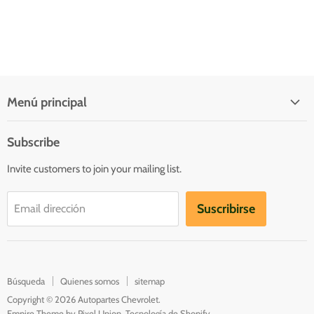
Menú principal
Quienes somos
Subscribe
Inicio
Invite customers to join your mailing list.
Catálogo
Contacto
Suscribirse
Email dirección
Catalogs
Búsqueda
Quienes somos
sitemap
Copyright © 2026 Autopartes Chevrolet.
Empire Theme by Pixel Union
.
Tecnología de Shopify