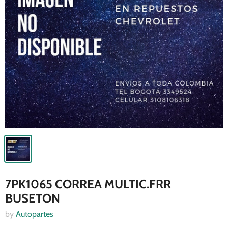
7PK1065 CORREA MULTIC.FRR
BUSETON
by
Autopartes