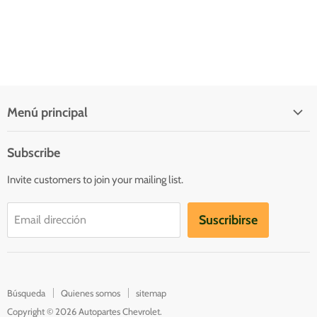
Menú principal
Quienes somos
Subscribe
Inicio
Invite customers to join your mailing list.
Catálogo
Contacto
Suscribirse
Email dirección
Catalogs
Búsqueda
Quienes somos
sitemap
Copyright © 2026 Autopartes Chevrolet.