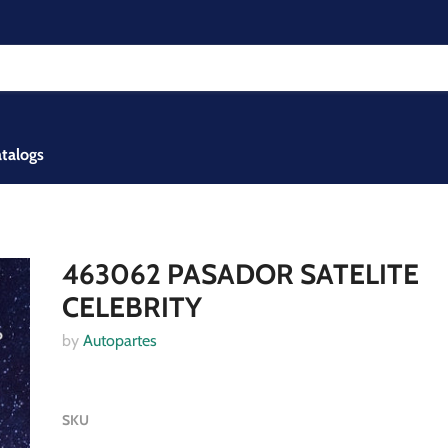
talogs
463062 PASADOR SATELITE
CELEBRITY
by
Autopartes
SKU