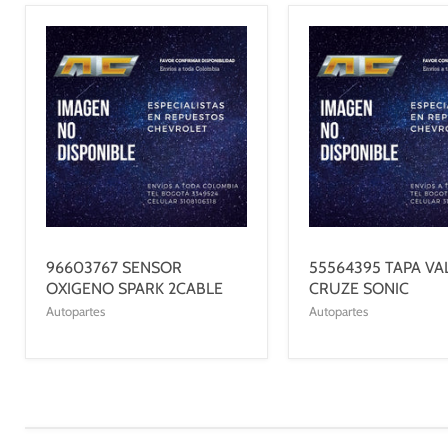
96603767 SENSOR
55564395 TAPA VA
OXIGENO SPARK 2CABLE
CRUZE SONIC
Autopartes
Autopartes