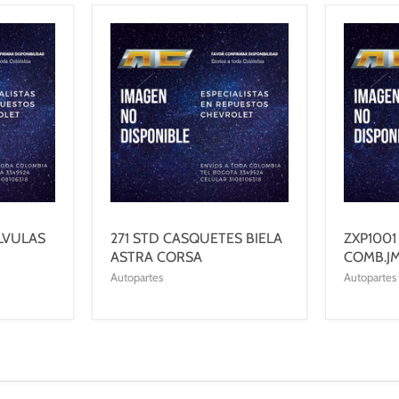
LVULAS
271 STD CASQUETES BIELA
ZXP1001
ASTRA CORSA
COMB.J
Autopartes
Autopartes