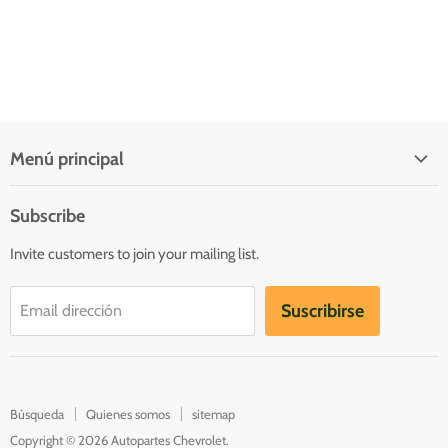
Menú principal
Quienes somos
Subscribe
Inicio
Invite customers to join your mailing list.
Catálogo
Contacto
Suscribirse
Email dirección
Catalogs
Búsqueda
Quienes somos
sitemap
Copyright © 2026 Autopartes Chevrolet.