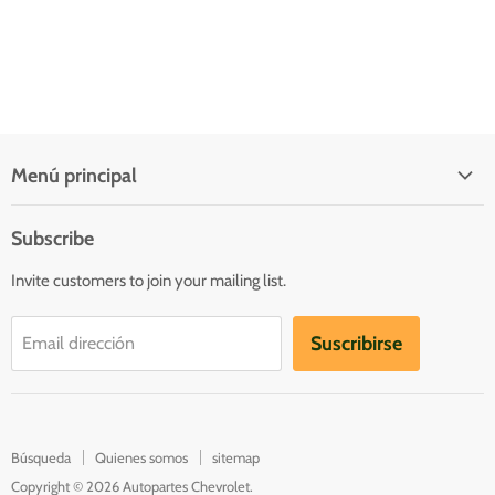
Menú principal
Quienes somos
Subscribe
Inicio
Invite customers to join your mailing list.
Catálogo
Contacto
Suscribirse
Email dirección
Catalogs
Búsqueda
Quienes somos
sitemap
Copyright © 2026 Autopartes Chevrolet.