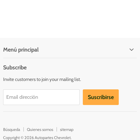
Menú principal
Quienes somos
Subscribe
Inicio
Invite customers to join your mailing list.
Catálogo
Contacto
Suscribirse
Email dirección
Catalogs
Búsqueda
Quienes somos
sitemap
Copyright © 2026 Autopartes Chevrolet.