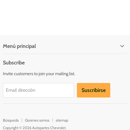
Menú principal
Quienes somos
Subscribe
Inicio
Invite customers to join your mailing list.
Catálogo
Contacto
Suscribirse
Email dirección
Catalogs
Búsqueda
Quienes somos
sitemap
Copyright © 2026 Autopartes Chevrolet.