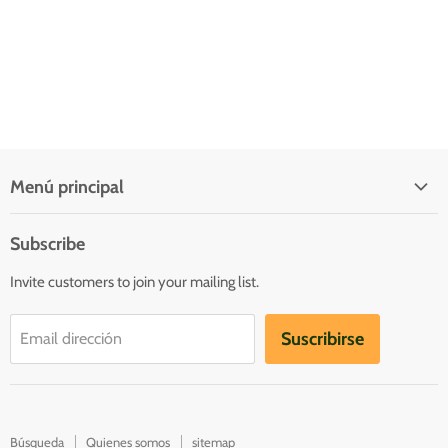
Menú principal
Quienes somos
Subscribe
Inicio
Invite customers to join your mailing list.
Catálogo
Contacto
Suscribirse
Email dirección
Catalogs
Búsqueda
Quienes somos
sitemap