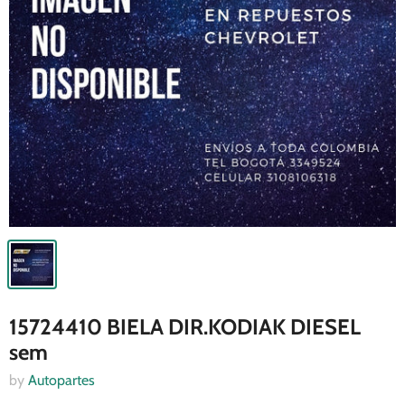
15724410 BIELA DIR.KODIAK DIESEL
sem
by
Autopartes