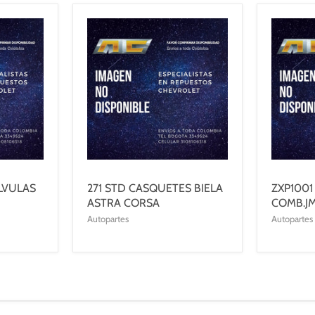
LVULAS
271 STD CASQUETES BIELA
ZXP1001
ASTRA CORSA
COMB.J
Autopartes
Autopartes