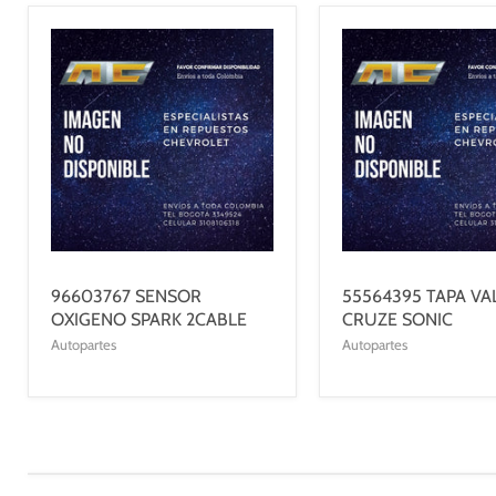
96603767 SENSOR
55564395 TAPA VA
OXIGENO SPARK 2CABLE
CRUZE SONIC
Autopartes
Autopartes