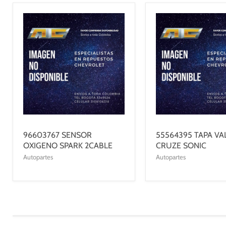
96603767 SENSOR
55564395 TAPA VA
OXIGENO SPARK 2CABLE
CRUZE SONIC
Autopartes
Autopartes