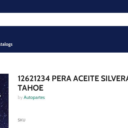
talogs
12621234 PERA ACEITE SILVE
TAHOE
by
Autopartes
SKU