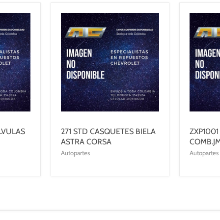
LVULAS
271 STD CASQUETES BIELA
ZXP1001
ASTRA CORSA
COMB.J
Autopartes
Autopartes