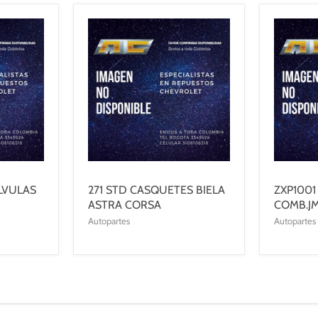
LVULAS
271 STD CASQUETES BIELA
ZXP1001
ASTRA CORSA
COMB.J
Autopartes
Autopartes