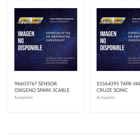
96603767 SENSOR
55564395 TAPA VA
OXIGENO SPARK 2CABLE
CRUZE SONIC
Autopartes
Autopartes