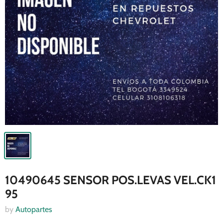
10490645 SENSOR POS.LEVAS VEL.CK1
95
by
Autopartes