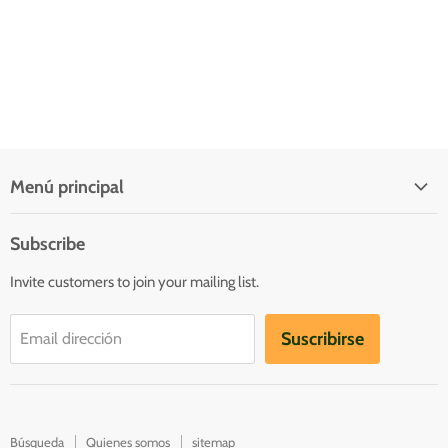
Menú principal
Quienes somos
Subscribe
Inicio
Invite customers to join your mailing list.
Catálogo
Contacto
Suscribirse
Email dirección
Catalogs
Búsqueda
Quienes somos
sitemap