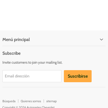
Menú principal
Quienes somos
Subscribe
Inicio
Invite customers to join your mailing list.
Catálogo
Contacto
Suscribirse
Email dirección
Catalogs
Búsqueda
Quienes somos
sitemap
Copyright © 2026 Autopartes Chevrolet.