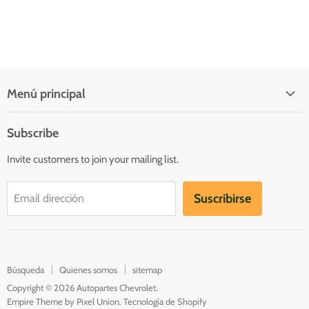
Menú principal
Quienes somos
Subscribe
Inicio
Invite customers to join your mailing list.
Catálogo
Contacto
Suscribirse
Email dirección
Catalogs
Búsqueda
Quienes somos
sitemap
Copyright © 2026 Autopartes Chevrolet.
Empire Theme by Pixel Union
.
Tecnología de Shopify