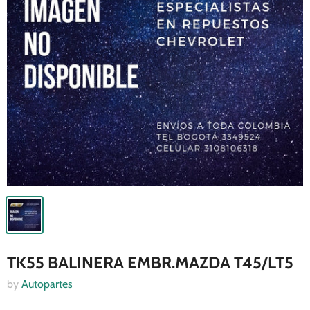
TK55 BALINERA EMBR.MAZDA T45/LT5
by
Autopartes